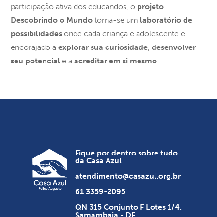
participação ativa dos educandos, o
projeto
Descobrindo o Mundo
torna-se um
laboratório de
possibilidades
onde cada criança e adolescente é
encorajado a
explorar sua curiosidade
,
desenvolver
seu potencial
e a
acreditar em si mesmo
.
Fique por dentro sobre tudo
da Casa Azul
atendimento@casazul.org.br
61 3359-2095
QN 315 Conjunto F Lotes 1/4.
Samambaia - DF