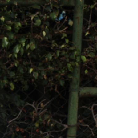
jovens de 18 a
24 anos
Lumina - curso
de trancista e
maquiagem
para mulheres