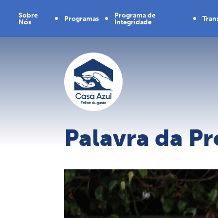
Sobre
Programa de
Programas
Tran
Nós
Integridade
Nossa
Plano de
Projetos
Rela
História
Integridade
Bal
Diretoria
Política
Doc
Quem
Comitê
somos
SED
Regi
CD
Palavra da Pr
Eme
Mini
das
Mul