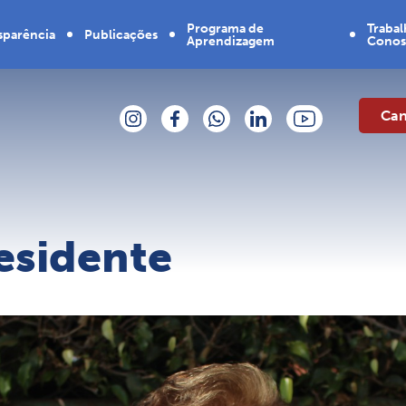
Programa de
Traba
sparência
Publicações
Aprendizagem
Cono
Contrate
tórios
Noticias
um
aprendiz
Can
anços
Livros
umentos
Manual da
marca
ES DF
Informativo
stros
Concurso
de bolsas
CA
de estudo
esidente
ndas
stério
heres