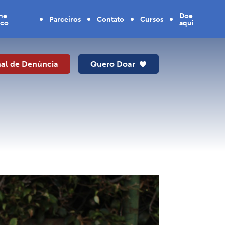
lhe
Doe
Parceiros
Contato
Cursos
sco
aqui
Doador
SENAI
Mensal
al de Denúncia
Quero Doar
Novo
PIX
Caminhar,
Novas
Oportunidades
Curso de
artesanato
Agora São Elas
2ª Edição
Curso de
bijuteria e
acessórios em
resina -
Entrando na
Roda 2ª edição
Novo
Caminhar,
Novas
Oportunidades
Jovem -
Capacitando