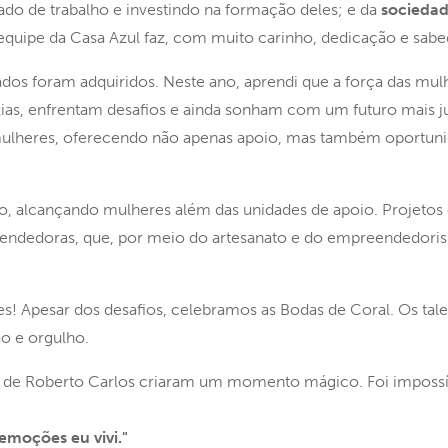
do de trabalho e investindo na formação deles; e da
sociedade
 equipe da Casa Azul faz, com muito carinho, dedicação e sabe
dos foram adquiridos. Neste ano, aprendi que a força das mul
ias, enfrentam desafios e ainda sonham com um futuro mais ju
 mulheres, oferecendo não apenas apoio, mas também oportuni
, alcançando mulheres além das unidades de apoio. Projetos
eendedoras, que, por meio do artesanato e do empreendedori
Apesar dos desafios, celebramos as Bodas de Coral. Os tal
o e orgulho.
or de Roberto Carlos criaram um momento mágico. Foi imposs
 emoções eu vivi."