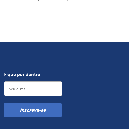
jovens de 18 a
24 anos
Lumina - curso
de trancista e
maquiagem
para mulheres
Fique por dentro
Inscreva-se