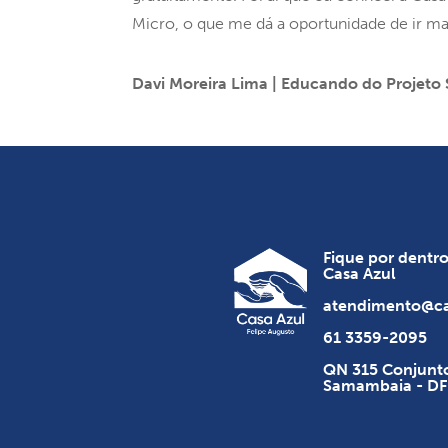
Micro, o que me dá a oportunidade de ir m
Davi Moreira Lima | Educando do Projeto
Fique por dentr
Casa Azul
atendimento@ca
61 3359-2095
QN 315 Conjunto
Samambaia - DF