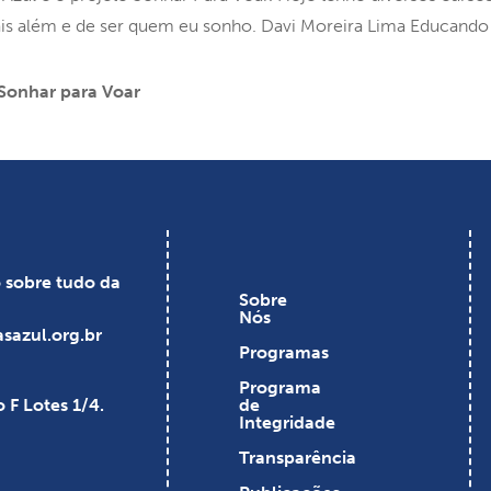
ais além e de ser quem eu sonho. Davi Moreira Lima Educando
 Sonhar para Voar
o sobre tudo da
Sobre
Nós
sazul.org.br
Programas
Programa
 F Lotes 1/4.
de
Integridade
Transparência