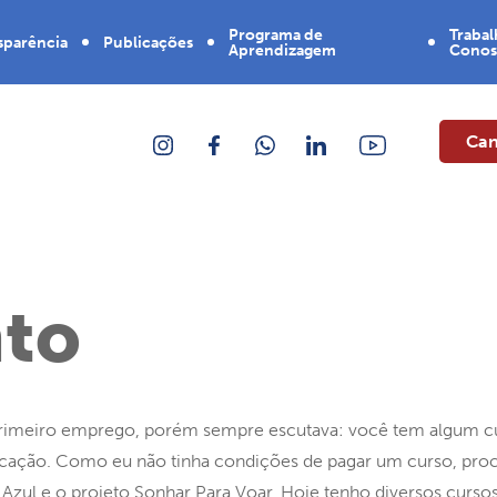
Programa de
Traba
sparência
Publicações
Aprendizagem
Cono
Contrate
tórios
Noticias
um
aprendiz
Can
anços
Livros
umentos
Manual da
marca
ES DF
Informativo
stros
Concurso
de bolsas
CA
de estudo
to
ndas
stério
heres
rimeiro emprego, porém sempre escutava: você tem algum cur
icação. Como eu não tinha condições de pagar um curso, procu
 Azul e o projeto Sonhar Para Voar. Hoje tenho diversos curso