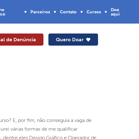
lhe
Doe
Parceiros
Contato
Cursos
sco
aqui
Doador
SENAI
Mensal
al de Denúncia
Quero Doar
Novo
PIX
Caminhar,
Novas
Oportunidades
Curso de
artesanato
Agora São Elas
2ª Edição
Curso de
bijuteria e
acessórios em
resina -
Entrando na
Roda 2ª edição
Novo
so? E, por fim, não conseguia a vaga de
Caminhar,
Novas
rei várias formas de me qualificar
Oportunidades
Jovem -
s, dentre eles Design Gráfico e Operador de
Capacitando