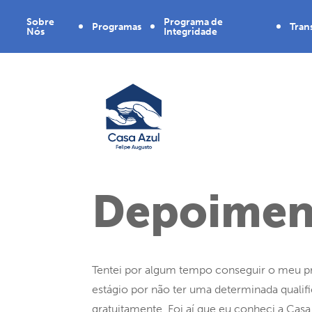
Sobre
Programa de
Programas
Tran
Nós
Integridade
Nossa
Plano de
Projetos
Rela
História
Integridade
Bal
Diretoria
Política
Doc
Quem
Comitê
somos
SED
Regi
CD
Depoimen
Eme
Mini
das
Mul
Tentei por algum tempo conseguir o meu p
estágio por não ter uma determinada qualif
gratuitamente. Foi aí que eu conheci a Casa